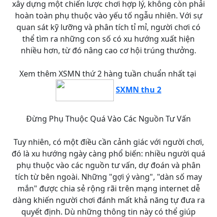
xây dựng một chiến lược chơi hợp lý, không còn phải
hoàn toàn phụ thuộc vào yếu tố ngẫu nhiên. Với sự
quan sát kỹ lưỡng và phân tích tỉ mỉ, người chơi có
thể tìm ra những con số có xu hướng xuất hiện
nhiều hơn, từ đó nâng cao cơ hội trúng thưởng.
Xem thêm XSMN thứ 2 hàng tuần chuẩn nhất tại
SXMN thu 2
Đừng Phụ Thuộc Quá Vào Các Nguồn Tư Vấn
Tuy nhiên, có một điều cần cảnh giác với người chơi,
đó là xu hướng ngày càng phổ biến: nhiều người quá
phụ thuộc vào các nguồn tư vấn, dự đoán và phân
tích từ bên ngoài. Những "gợi ý vàng", "dàn số may
mắn" được chia sẻ rộng rãi trên mạng internet dễ
dàng khiến người chơi đánh mất khả năng tự đưa ra
quyết định. Dù những thông tin này có thể giúp