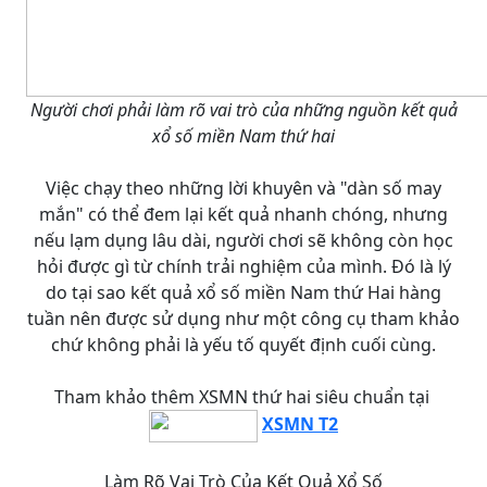
Người chơi phải làm rõ vai trò của những nguồn kết quả
xổ số miền Nam thứ hai
Việc chạy theo những lời khuyên và "dàn số may
mắn" có thể đem lại kết quả nhanh chóng, nhưng
nếu lạm dụng lâu dài, người chơi sẽ không còn học
hỏi được gì từ chính trải nghiệm của mình. Đó là lý
do tại sao kết quả xổ số miền Nam thứ Hai hàng
tuần nên được sử dụng như một công cụ tham khảo
chứ không phải là yếu tố quyết định cuối cùng.
Tham khảo thêm XSMN thứ hai siêu chuẩn tại
XSMN T2
Làm Rõ Vai Trò Của Kết Quả Xổ Số