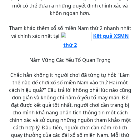
mới có thể đưa ra những quyết định chính xác và
khôn ngoan hơn.
Tham khảo thêm xổ số miền Nam thứ 2 nhanh nhất
và chính xác nhất tại
Kết quả XSMN
thứ 2
Nắm Vững Các Yếu Tố Quan Trọng
Chắc hẳn không ít người chơi đã từng tự hỏi: "Làm
thế nào để chơi xổ số miền Nam vào thứ Hai một
cách hiệu quả?" Câu trả lời không phải lúc nào cũng
đơn giản và không chỉ nằm ở yếu tố may mắn. Để
đạt được kết quả tốt nhất, người chơi cần trang bị
cho mình khả năng phân tích thông tin một cách
chính xác và sử dụng những nguồn tham khảo một
cách hợp lý. Đầu tiên, người chơi cần nắm rõ lịch
quay thưởng của các đài xổ số miền Nam. Mỗi thứ