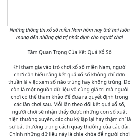
Những thông tin xổ số miền Nam hôm nay thứ hai luôn
mang đến những giá trị nhất định cho người chơi
Tầm Quan Trọng Của Kết Quả Xổ Số
Khi tham gia vào trò chơi xổ số miền Nam, người
chơi cần hiểu rằng kết quả xổ số không chỉ đơn
thuần là việc xem số nào trúng hay không trúng. Đó
còn là một nguồn dữ liệu vô cùng giá trị mà người
chơi có thể tham khảo để đưa ra quyết định trong
các lần chơi sau. Mỗi lần theo dõi kết quả xổ số,
người chơi sẽ nhận thấy được những con số xuất
hiện thường xuyên, các chu kỳ lặp lại hay thậm chí là
sự bất thường trong cách quay thưởng của các đài.
Chính những dữ liệu này là chìa khóa để người chơi